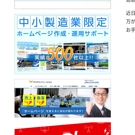
近
万
お