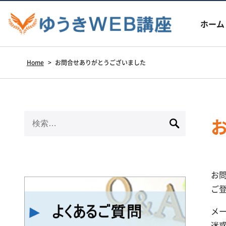
ホーム
Home
>
お問合せありがとうございました
検
索:
お
ご
メ
迷